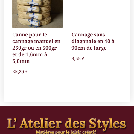
Canne pour le
Cannage sans
C
cannage manuel en
diagonale en 40 à
1
250gr ou en 500gr
90cm de large
1
et de 1,6mm à
3,55
3
€
6,0mm
25,25
€