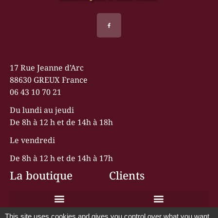
17 Rue Jeanne d’Arc
88630 GREUX France
06 43 10 70 21
Du lundi au jeudi
De 8h à 12 h et de 14h à 18h
Le vendredi
De 8h à 12 h et de 14h à 17h
La boutique
Clients
Conditions générales de vente
This site uses cookies and gives you control over what you want