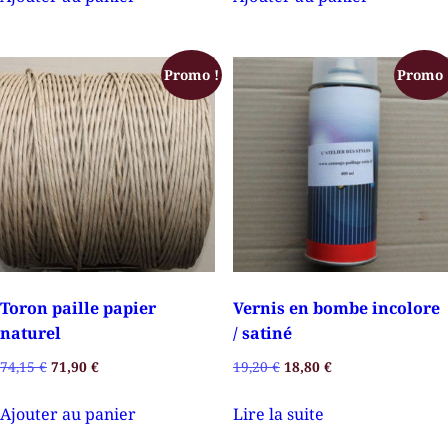
Promo !
Promo 
Toron paille papier
Vernis en bombe incolore
naturel
/ satiné
74,15
€
71,90
€
19,20
€
18,80
€
Ajouter au panier
Lire la suite